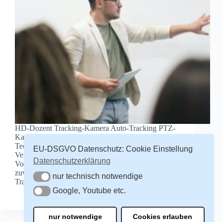
HD-Dozent Tracking-Kamera Auto-Tracking PTZ-
Kamera Das Tracking basiert auf eine führende
Technologie zur präzisen Erkennung und
EU-DSGVO Datenschutz: Cookie Einstellung
Verfolgung von Dozenten, Lehrer, Sprecher und
Datenschutzerklärung
Vortragenden. Deshalb arbeitet die Kamera noch
zuverlässiger und genauer als je zuvor. Reibungslose
nur technisch notwendige
nur technisch notwendige
Tracking Funktionalität frei von Störungen durch…
Google, Youtube etc.
redaktion
13. Februar 2022
Google, Youtube etc.
nur notwendige
Cookies erlauben