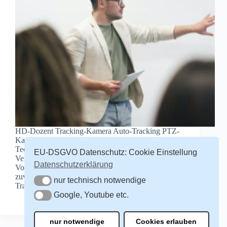
HD-Dozent Tracking-Kamera Auto-Tracking PTZ-
Kamera Das Tracking basiert auf eine führende
Technologie zur präzisen Erkennung und
EU-DSGVO Datenschutz: Cookie Einstellung
Verfolgung von Dozenten, Lehrer, Sprecher und
Datenschutzerklärung
Vortragenden. Deshalb arbeitet die Kamera noch
zuverlässiger und genauer als je zuvor. Reibungslose
nur technisch notwendige
nur technisch notwendige
Tracking Funktionalität frei von Störungen durch…
Google, Youtube etc.
redaktion
13. Februar 2022
Google, Youtube etc.
nur notwendige
Cookies erlauben